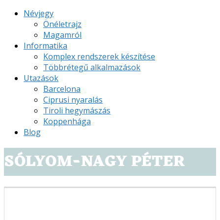
Névjegy
Önéletrajz
Magamról
Informatika
Komplex rendszerek készítése
Többrétegű alkalmazások
Utazások
Barcelona
Ciprusi nyaralás
Tiroli hegymászás
Koppenhága
Blog
SÓLYOM-NAGY PÉTER