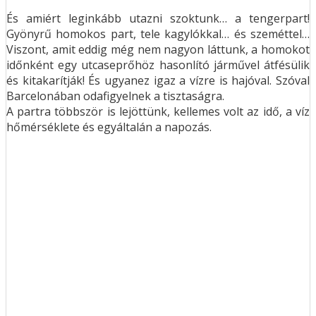
És amiért leginkább utazni szoktunk… a tengerpart!
Gyönyrű homokos part, tele kagylókkal… és szeméttel…
Viszont, amit eddig még nem nagyon láttunk, a homokot
időnként egy utcaseprőhöz hasonlító járművel átfésülik
és kitakarítják! És ugyanez igaz a vízre is hajóval. Szóval
Barcelonában odafigyelnek a tisztaságra.
A partra többször is lejöttünk, kellemes volt az idő, a víz
hőmérséklete és egyáltalán a napozás.