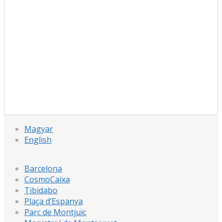
Magyar
English
Barcelona
CosmoCaixa
Tibidabo
Plaça d’Espanya
Parc de Montjuïc