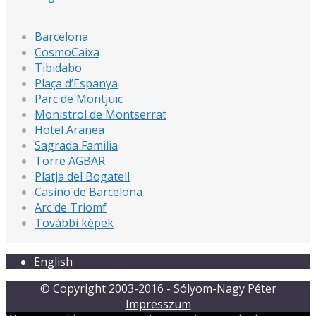
Barcelona
CosmoCaixa
Tibidabo
Plaça d’Espanya
Parc de Montjuïc
Monistrol de Montserrat
Hotel Aranea
Sagrada Familia
Torre AGBAR
Platja del Bogatell
Casino de Barcelona
Arc de Triomf
További képek
English
© Copyright 2003-2016 - Sólyom-Nagy Péter
Impresszum