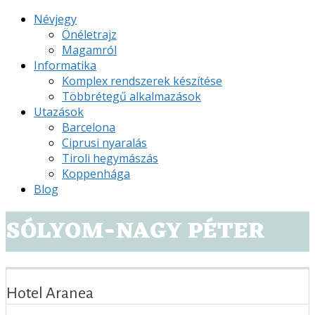
Névjegy
Önéletrajz
Magamról
Informatika
Komplex rendszerek készítése
Többrétegű alkalmazások
Utazások
Barcelona
Ciprusi nyaralás
Tiroli hegymászás
Koppenhága
Blog
SÓLYOM-NAGY PÉTER
Hotel Aranea