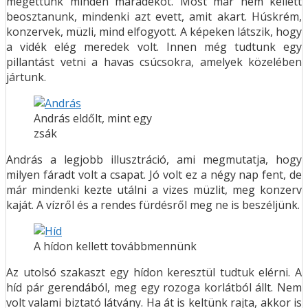
megettünk minden maradékot. Most már nem kellett
beosztanunk, mindenki azt evett, amit akart. Húskrém,
konzervek, müzli, mind elfogyott. A képeken látszik, hogy
a vidék elég meredek volt. Innen még tudtunk egy
pillantást vetni a havas csúcsokra, amelyek közelében
jártunk.
András eldőlt, mint egy
zsák
András a legjobb illusztráció, ami megmutatja, hogy
milyen fáradt volt a csapat. Jó volt ez a négy nap fent, de
már mindenki kezte utálni a vizes müzlit, meg konzerv
kaját. A vízről és a rendes fürdésről meg ne is beszéljünk.
A hídon kellett továbbmennünk
Az utolsó szakaszt egy hídon keresztül tudtuk elérni. A
híd pár gerendából, meg egy rozoga korlátból állt. Nem
volt valami biztató látvány. Ha át is keltünk rajta, akkor is