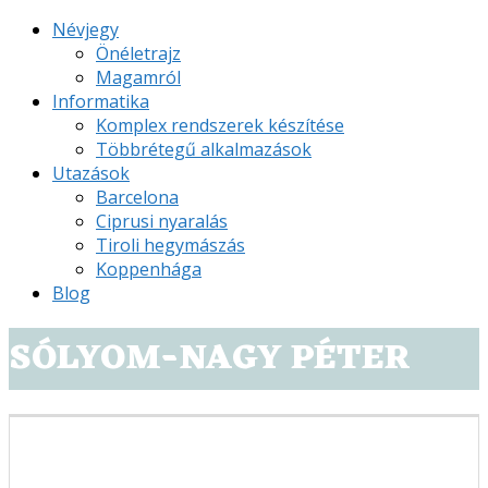
Névjegy
Önéletrajz
Magamról
Informatika
Komplex rendszerek készítése
Többrétegű alkalmazások
Utazások
Barcelona
Ciprusi nyaralás
Tiroli hegymászás
Koppenhága
Blog
SÓLYOM-NAGY PÉTER