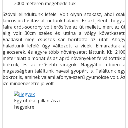
2000 méteren megebédeltük
Szóval elindultunk lefele. Volt olyan szakasz, ahol csak
láncos biztosítással tudtunk haladni. Ez azt jelenti, hogy a
falra drót-sodrony volt erősítve az út mellett, mert az út
alig volt 30cm széles és utána a völgy következett.
Ráadásul még csúszós sár borította az utat. Ahogy
haladtunk lefelé úgy változott a vidék. Elmaradtak a
gleccserek, és egyre több növényzetet láttunk. Kb. 2100
méter alatt a mohát és az apró növényeket felváltották a
bokrok, és az erősebb virágok. Nagyjából ebben a
magasságban találtunk havasi gyopárt is. Találtunk egy
bokrot is, aminek valami áfonya-szerű gyümölcse volt. Az
íze mindenesetre jó volt.
Egy utolsó pillantás a
hegyekre