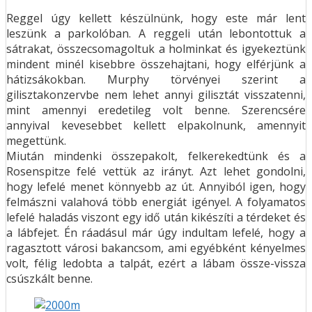
Reggel úgy kellett készülnünk, hogy este már lent
leszünk a parkolóban. A reggeli után lebontottuk a
sátrakat, összecsomagoltuk a holminkat és igyekeztünk
mindent minél kisebbre összehajtani, hogy elférjünk a
hátizsákokban. Murphy törvényei szerint a
gilisztakonzervbe nem lehet annyi gilisztát visszatenni,
mint amennyi eredetileg volt benne. Szerencsére
annyival kevesebbet kellett elpakolnunk, amennyit
megettünk.
Miután mindenki összepakolt, felkerekedtünk és a
Rosenspitze felé vettük az irányt. Azt lehet gondolni,
hogy lefelé menet könnyebb az út. Annyiból igen, hogy
felmászni valahová több energiát igényel. A folyamatos
lefelé haladás viszont egy idő után kikészíti a térdeket és
a lábfejet. Én ráadásul már úgy indultam lefelé, hogy a
ragasztott városi bakancsom, ami egyébként kényelmes
volt, félig ledobta a talpát, ezért a lábam össze-vissza
csúszkált benne.