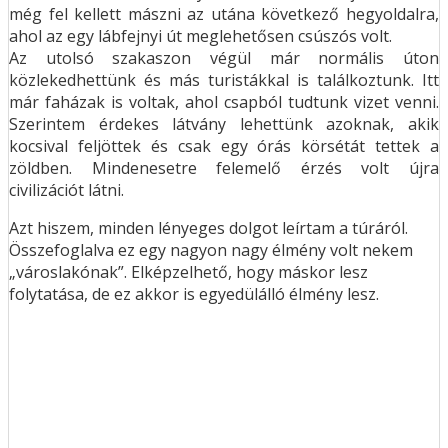
még fel kellett mászni az utána következő hegyoldalra,
ahol az egy lábfejnyi út meglehetősen csúszós volt.
Az utolsó szakaszon végül már normális úton
közlekedhettünk és más turistákkal is találkoztunk. Itt
már faházak is voltak, ahol csapból tudtunk vizet venni.
Szerintem érdekes látvány lehettünk azoknak, akik
kocsival feljöttek és csak egy órás körsétát tettek a
zöldben. Mindenesetre felemelő érzés volt újra
civilizációt látni.
Azt hiszem, minden lényeges dolgot leírtam a túráról.
Összefoglalva ez egy nagyon nagy élmény volt nekem
„városlakónak”. Elképzelhető, hogy máskor lesz
folytatása, de ez akkor is egyedülálló élmény lesz.