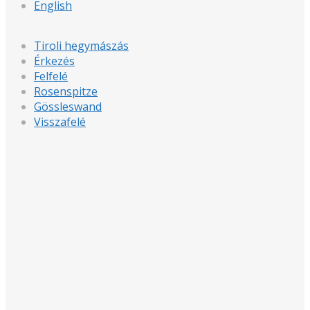
English
Tiroli hegymászás
Érkezés
Felfelé
Rosenspitze
Gössleswand
Visszafelé