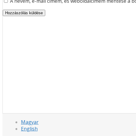
A nevem, e-mail címem, és weboldalcímem mentése a 
Magyar
English