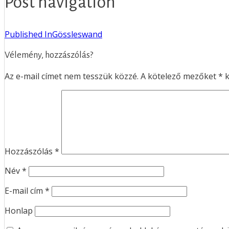
Post navigation
Published In
Gössleswand
Vélemény, hozzászólás?
Az e-mail címet nem tesszük közzé.
A kötelező mezőket
*
k
Hozzászólás
*
Név
*
E-mail cím
*
Honlap