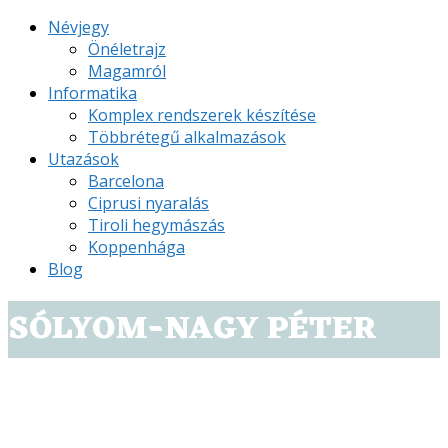
Névjegy
Önéletrajz
Magamról
Informatika
Komplex rendszerek készítése
Többrétegű alkalmazások
Utazások
Barcelona
Ciprusi nyaralás
Tiroli hegymászás
Koppenhága
Blog
SÓLYOM-NAGY PÉTER