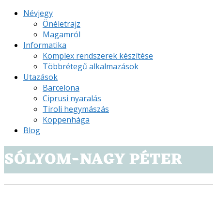
Névjegy
Önéletrajz
Magamról
Informatika
Komplex rendszerek készítése
Többrétegű alkalmazások
Utazások
Barcelona
Ciprusi nyaralás
Tiroli hegymászás
Koppenhága
Blog
SÓLYOM-NAGY PÉTER