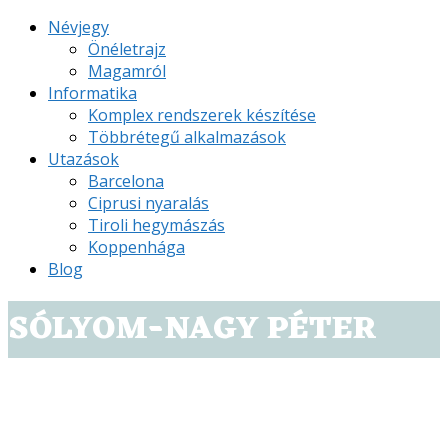
Névjegy
Önéletrajz
Magamról
Informatika
Komplex rendszerek készítése
Többrétegű alkalmazások
Utazások
Barcelona
Ciprusi nyaralás
Tiroli hegymászás
Koppenhága
Blog
SÓLYOM-NAGY PÉTER