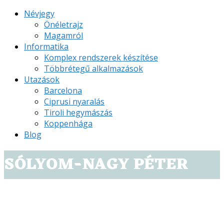
Névjegy
Önéletrajz
Magamról
Informatika
Komplex rendszerek készítése
Többrétegű alkalmazások
Utazások
Barcelona
Ciprusi nyaralás
Tiroli hegymászás
Koppenhága
Blog
SÓLYOM-NAGY PÉTER