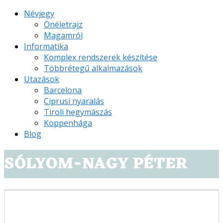
Névjegy
Önéletrajz
Magamról
Informatika
Komplex rendszerek készítése
Többrétegű alkalmazások
Utazások
Barcelona
Ciprusi nyaralás
Tiroli hegymászás
Koppenhága
Blog
SÓLYOM-NAGY PÉTER