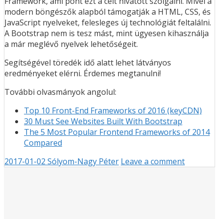
Framework, ami pont ezt a célt hivatott szolgálni. Mivel a
modern böngészők alapból támogatják a HTML, CSS, és
JavaScript nyelveket, felesleges új technológiát feltalálni.
A Bootstrap nem is tesz mást, mint ügyesen kihasználja
a már meglévő nyelvek lehetőségeit.
Segítségével töredék idő alatt lehet látványos
eredményeket elérni. Érdemes megtanulni!
További olvasmányok angolul:
Top 10 Front-End Frameworks of 2016 (keyCDN)
30 Must See Websites Built With Bootstrap
The 5 Most Popular Frontend Frameworks of 2014
Compared
2017-01-02
Sólyom-Nagy Péter
Leave a comment