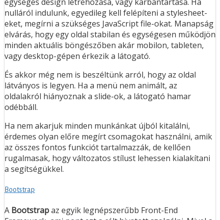
egységes design létrehozása, vagy karbantartása. Ha
nulláról indulunk, egyedileg kell felépíteni a stylesheet-
eket, megírni a szükséges JavaScript file-okat. Manapság
elvárás, hogy egy oldal stabilan és egységesen működjön
minden aktuális böngészőben akár mobilon, tableten,
vagy desktop-gépen érkezik a látogató.
És akkor még nem is beszéltünk arról, hogy az oldal
látványos is legyen. Ha a menü nem animált, az
oldalakról hiányoznak a slide-ok, a látogató hamar
odébbáll.
Ha nem akarjuk minden munkánkat újból kitalálni,
érdemes olyan előre megírt csomagokat használni, amik
az összes fontos funkciót tartalmazzák, de kellően
rugalmasak, hogy változatos stílust lehessen kialakítani
a segítségükkel.
Bootstrap
A
Bootstrap
az egyik legnépszerűbb Front-End