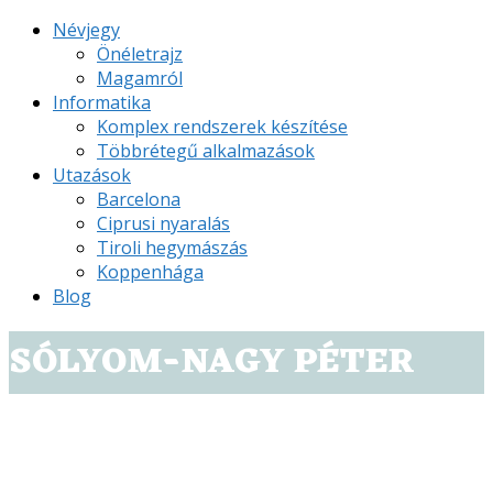
Névjegy
Önéletrajz
Magamról
Informatika
Komplex rendszerek készítése
Többrétegű alkalmazások
Utazások
Barcelona
Ciprusi nyaralás
Tiroli hegymászás
Koppenhága
Blog
SÓLYOM-NAGY PÉTER