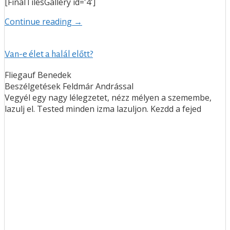
[FinalTilesGallery id='4']
Continue reading →
Van-e élet a halál előtt?
Fliegauf Benedek
Beszélgetések Feldmár Andrással
Vegyél egy nagy lélegzetet, nézz mélyen a szemembe,
lazulj el. Tested minden izma lazuljon. Kezdd a fejed