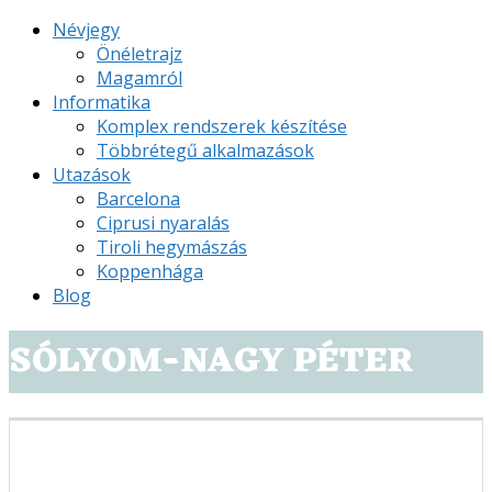
Névjegy
Önéletrajz
Magamról
Informatika
Komplex rendszerek készítése
Többrétegű alkalmazások
Utazások
Barcelona
Ciprusi nyaralás
Tiroli hegymászás
Koppenhága
Blog
SÓLYOM-NAGY PÉTER