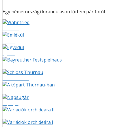
Egy németországi kiránduláson lőttem pár fotót.
Wahnfried
Emlékül
Egyedül
Bayreuther Festspielhaus
Schloss Thurnau
A tópart Thurnau-ban
Napsugár
Variációk orchideára II