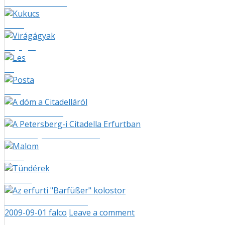
Variációk orchideára I
Kukucs
Virágágyak
Les
Posta
A dóm a Citadelláról
A Petersberg-i Citadella Erfurtban
Malom
Tündérek
Az erfurti "Barfüßer" kolostor
2009-09-01
falco
Leave a comment