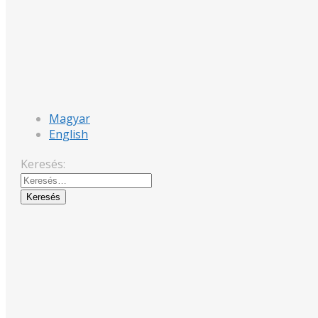
Magyar
English
Keresés: